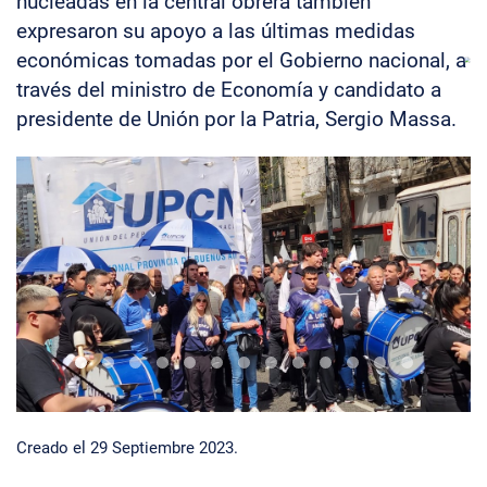
nucleadas en la central obrera también
expresaron su apoyo a las últimas medidas
económicas tomadas por el Gobierno nacional, a
través del ministro de Economía y candidato a
presidente de Unión por la Patria, Sergio Massa.
Gananciasmarchacongreso1
Gananciasmarchacongreso2
Gananciasmarchacongreso0
Gananciasmarchacongreso3
Gananciasmarchacongreso4
Gananciasmarchacongreso5
Gananciasmarchacongreso6
Gananciasmarchacongreso7
Gananciasmarchacongre
Gananciasmarchacon
Gananciasmarch
Gananciasma
Ganancia
Creado el
29 Septiembre 2023
.