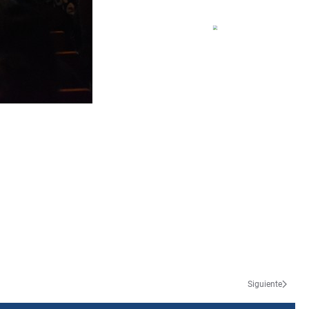
ura4
ultura5
Siguiente