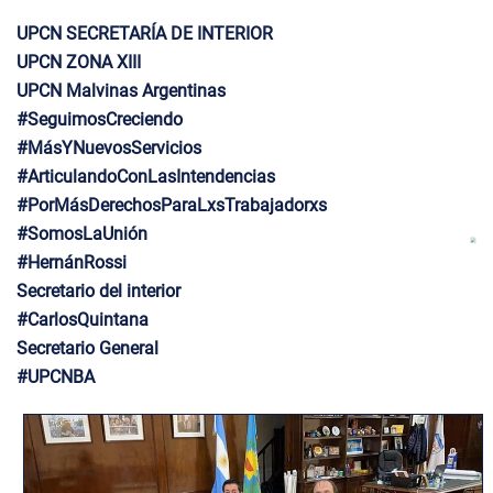
UPCN SECRETARÍA DE INTERIOR
UPCN ZONA XIII
UPCN Malvinas Argentinas
#SeguimosCreciendo
#MásYNuevosServicios
#ArticulandoConLasIntendencias
#PorMásDerechosParaLxsTrabajadorxs
#SomosLaUnión
#HernánRossi
Secretario del interior
#CarlosQuintana
Secretario General
#UPCNBA